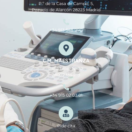
P.º de la Casa de Campo, 5,
Pozuelo de Alarcón 28223 Madrid
+34 913 548 990
C.M. MAESTRANZA
Calle Téllez Nº 30,
28007 Madrid
+34 915 02 03 01
Pide cita