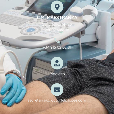
C.M. MAESTRANZA
Calle Téllez Nº 30,
28007 Madrid
+34 915 02 03 01
Pide cita
secretaria@doctorfelixlopez.com