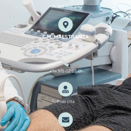
+34 913 548 990
C.M. MAESTRANZA
Calle Téllez Nº 30,
28007 Madrid
+34 915 02 03 01
Pide cita