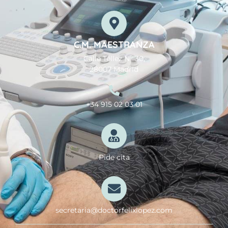
C.M. MAESTRANZA
Calle Téllez Nº 30,
28007 Madrid
+34 915 02 03 01
Pide cita
secretaria@doctorfelixlopez.com