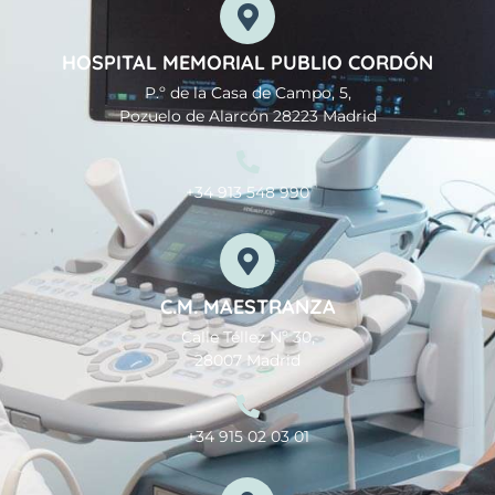
HOSPITAL MEMORIAL PUBLIO CORDÓN
P.º de la Casa de Campo, 5,
Pozuelo de Alarcón 28223 Madrid
+34 913 548 990
C.M. MAESTRANZA
Calle Téllez Nº 30,
28007 Madrid
+34 915 02 03 01