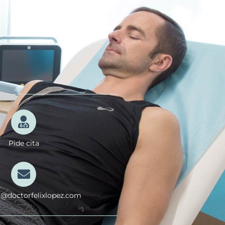
Pide cita
a@doctorfelixlopez.com