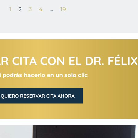
1
2
3
4
…
19
 CITA CON EL DR. FÉLI
 podrás hacerlo en un solo clic
QUIERO RESERVAR CITA AHORA