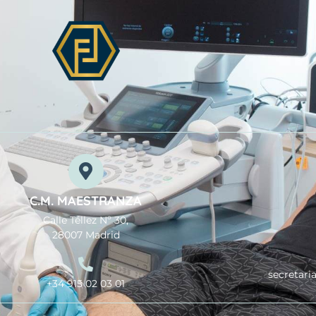
C.M. MAESTRANZA
Calle Téllez Nº 30,
28007 Madrid
secretari
+34 915 02 03 01