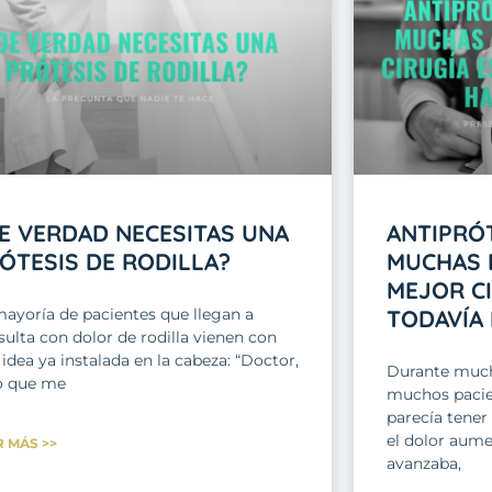
E VERDAD NECESITAS UNA
ANTIPRÓT
ÓTESIS DE RODILLA?
MUCHAS 
MEJOR CI
mayoría de pacientes que llegan a
TODAVÍA
ulta con dolor de rodilla vienen con
idea ya instalada en la cabeza: “Doctor,
Durante much
o que me
muchos pacien
parecía tener
el dolor aume
R MÁS >>
avanzaba,