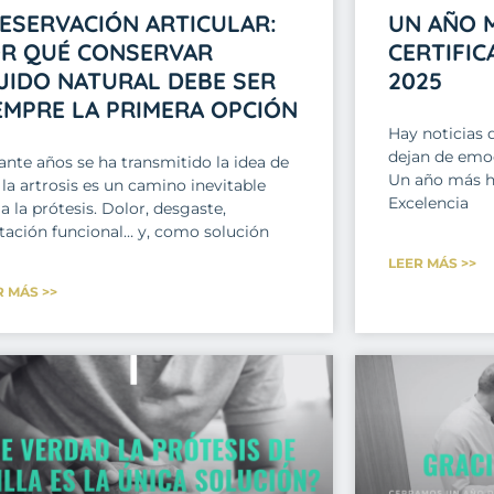
ESERVACIÓN ARTICULAR:
UN AÑO M
R QUÉ CONSERVAR
CERTIFIC
JIDO NATURAL DEBE SER
2025
EMPRE LA PRIMERA OPCIÓN
Hay noticias 
dejan de emoc
ante años se ha transmitido la idea de
Un año más he
la artrosis es un camino inevitable
Excelencia
a la prótesis. Dolor, desgaste,
itación funcional… y, como solución
LEER MÁS >>
R MÁS >>