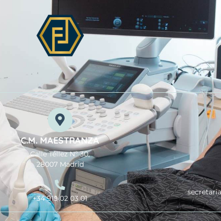
C.M. MAESTRANZA
Calle Téllez Nº 30,
28007 Madrid
secretari
+34 915 02 03 01