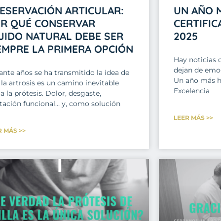
ESERVACIÓN ARTICULAR:
UN AÑO M
R QUÉ CONSERVAR
CERTIFIC
JIDO NATURAL DEBE SER
2025
EMPRE LA PRIMERA OPCIÓN
Hay noticias 
dejan de emoc
ante años se ha transmitido la idea de
Un año más he
la artrosis es un camino inevitable
Excelencia
a la prótesis. Dolor, desgaste,
itación funcional… y, como solución
LEER MÁS >>
R MÁS >>