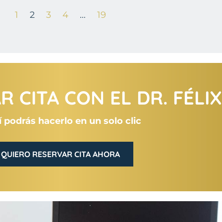
1
2
3
4
…
19
 CITA CON EL DR. FÉLI
 podrás hacerlo en un solo clic
QUIERO RESERVAR CITA AHORA