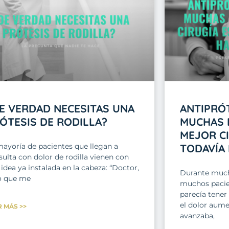
E VERDAD NECESITAS UNA
ANTIPRÓT
ÓTESIS DE RODILLA?
MUCHAS 
MEJOR CI
mayoría de pacientes que llegan a
TODAVÍA
ulta con dolor de rodilla vienen con
idea ya instalada en la cabeza: “Doctor,
Durante much
o que me
muchos pacien
parecía tener
el dolor aume
R MÁS >>
avanzaba,