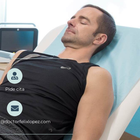
Pide cita
a@doctorfelixlopez.com