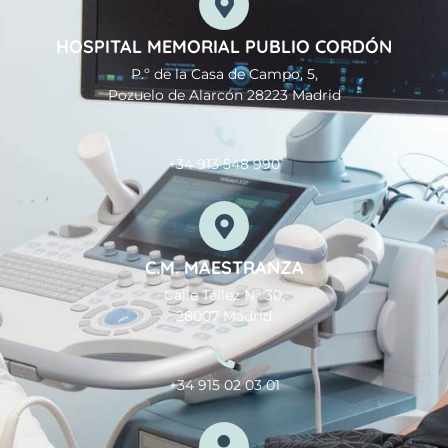
HOSPITAL MEMORIAL PUBLIO CORDÓN
P.º de la Casa de Campo, 5,
Pozuelo de Alarcón 28223 Madrid
+34 913 548 990
C.M. MAESTRANZA
Calle Téllez Nº 30,
28007 Madrid
+34 915 02 03 01