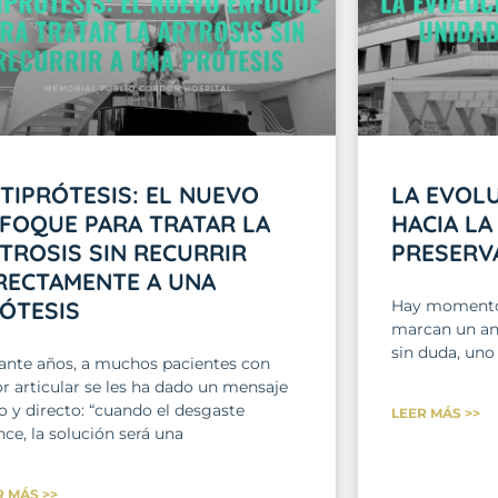
TIPRÓTESIS: EL NUEVO
LA EVOL
FOQUE PARA TRATAR LA
HACIA LA
TROSIS SIN RECURRIR
PRESERV
RECTAMENTE A UNA
ÓTESIS
Hay momentos
marcan un ant
sin duda, uno
ante años, a muchos pacientes con
r articular se les ha dado un mensaje
o y directo: “cuando el desgaste
LEER MÁS >>
ce, la solución será una
R MÁS >>