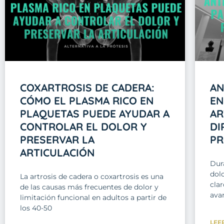
COXARTROSIS DE CADERA:
AN
CÓMO EL PLASMA RICO EN
EN
PLAQUETAS PUEDE AYUDAR A
AR
CONTROLAR EL DOLOR Y
DI
PRESERVAR LA
PR
ARTICULACIÓN
Dur
dolo
La artrosis de cadera o coxartrosis es una
clar
de las causas más frecuentes de dolor y
avan
limitación funcional en adultos a partir de
los 40-50
LEE