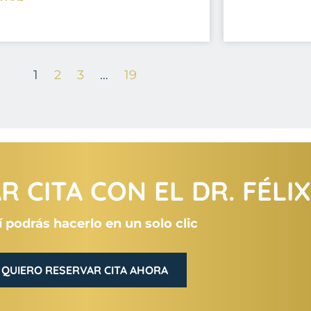
1
2
3
…
19
 CITA CON EL DR. FÉLI
 podrás hacerlo en un solo clic
QUIERO RESERVAR CITA AHORA