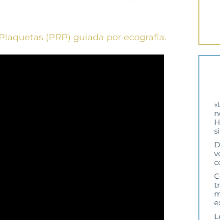
Plaquetas (PRP) guiada por ecografía.
«
n
H
s
D
v
c
C
t
m
e
L