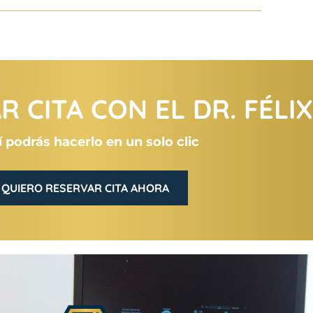
 CITA CON EL DR. FÉLI
 podrás hacerlo en un solo clic
QUIERO RESERVAR CITA AHORA