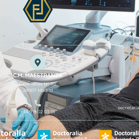
C.M. MAESTRANZA
Calle Téllez Nº 30,
28007 Madrid
secretari
+34 915 02 03 01