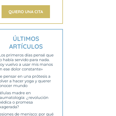
QUIERO UNA CITA
ÚLTIMOS
ARTÍCULOS
Los primeros días pensé que
o había servido para nada.
oy vuelvo a usar mis manos
in ese dolor constante»
e pensar en una prótesis a
olver a hacer yoga y querer
onocer mundo
élulas madre en
raumatología: ¿revolución
édica o promesa
xagerada?
esiones de menisco: por qué