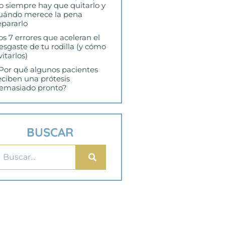
o siempre hay que quitarlo y
uándo merece la pena
epararlo
os 7 errores que aceleran el
esgaste de tu rodilla (y cómo
vitarlos)
Por qué algunos pacientes
eciben una prótesis
emasiado pronto?
BUSCAR