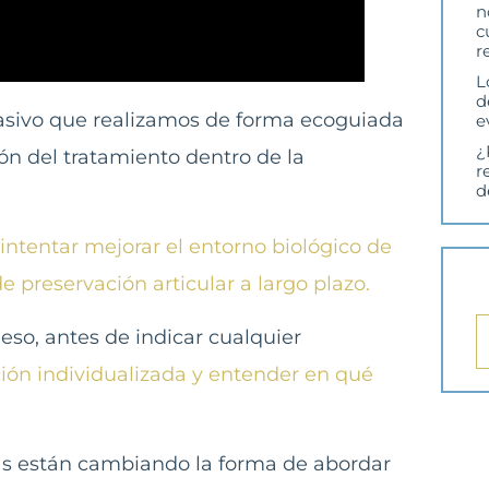
n
c
r
L
d
asivo que realizamos de forma ecoguiada
e
¿
ón del tratamiento dentro de la
r
d
 intentar mejorar el entorno biológico de
e preservación articular a largo plazo.
eso, antes de indicar cualquier
ción individualizada y entender en qué
cas están cambiando la forma de abordar