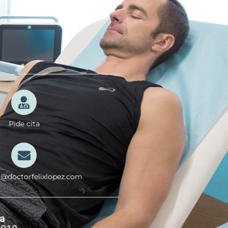
Pide cita
a@doctorfelixlopez.com