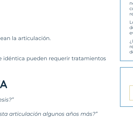
n
c
r
L
d
e
ean la articulación.
¿
r
d
e idéntica pueden requerir tratamientos
TA
sis?”
ta articulación algunos años más?”