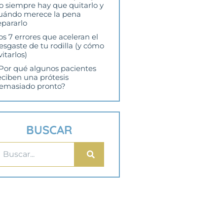
o siempre hay que quitarlo y
uándo merece la pena
epararlo
os 7 errores que aceleran el
esgaste de tu rodilla (y cómo
vitarlos)
Por qué algunos pacientes
eciben una prótesis
emasiado pronto?
BUSCAR