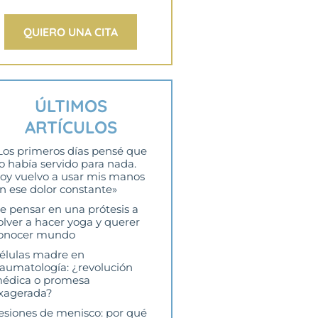
QUIERO UNA CITA
ÚLTIMOS
ARTÍCULOS
Los primeros días pensé que
o había servido para nada.
oy vuelvo a usar mis manos
in ese dolor constante»
e pensar en una prótesis a
olver a hacer yoga y querer
onocer mundo
élulas madre en
raumatología: ¿revolución
édica o promesa
xagerada?
esiones de menisco: por qué