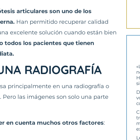
ótesis articulares son uno de los
erna.
Han permitido recuperar calidad
 una excelente solución cuando están bien
o todos los pacientes que tienen
iata.
UNA RADIOGRAFÍA
«
n
H
s
asa principalmente en una radiografía o
D
. Pero las imágenes son solo una parte
v
c
C
t
r en cuenta muchos otros factores
:
m
e
L