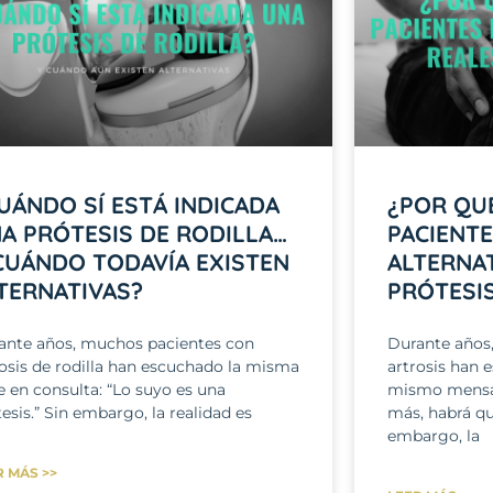
UÁNDO SÍ ESTÁ INDICADA
¿POR QU
A PRÓTESIS DE RODILLA…
PACIENT
CUÁNDO TODAVÍA EXISTEN
ALTERNAT
TERNATIVAS?
PRÓTESI
ante años, muchos pacientes con
Durante años
rosis de rodilla han escuchado la misma
artrosis han 
e en consulta: “Lo suyo es una
mismo mensaj
esis.” Sin embargo, la realidad es
más, habrá qu
embargo, la
R MÁS >>