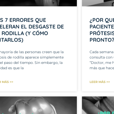
S 7 ERRORES QUE
¿POR QU
ELERAN EL DESGASTE DE
PACIENTE
 RODILLA (Y CÓMO
PRÓTESI
ITARLOS)
PRONTO
mayoría de las personas creen que la
Cada semana 
rosis de rodilla aparece simplemente
consulta con 
 el paso del tiempo. Sin embargo, la
“Doctor, me 
idad es que la
más que hace
R MÁS >>
LEER MÁS >>