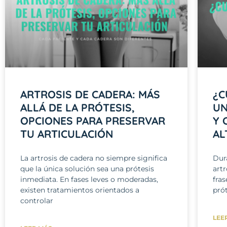
ARTROSIS DE CADERA: MÁS
¿C
ALLÁ DE LA PRÓTESIS,
UN
OPCIONES PARA PRESERVAR
Y 
TU ARTICULACIÓN
AL
La artrosis de cadera no siempre significa
Dur
que la única solución sea una prótesis
art
inmediata. En fases leves o moderadas,
fras
existen tratamientos orientados a
prót
controlar
LEE