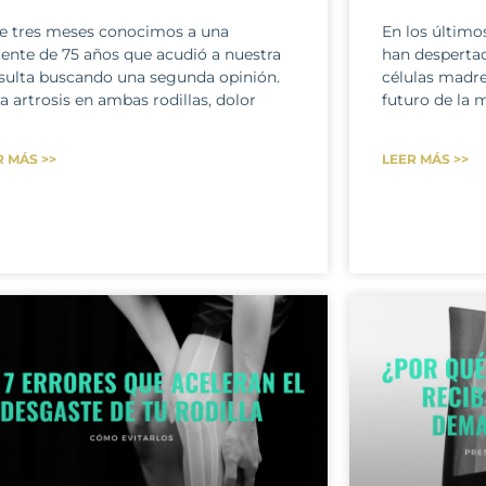
e tres meses conocimos a una
En los último
iente de 75 años que acudió a nuestra
han despertad
sulta buscando una segunda opinión.
células madre
a artrosis en ambas rodillas, dolor
futuro de la 
R MÁS >>
LEER MÁS >>