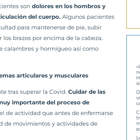
cientes son
dolores en los hombros y
iculación del cuerpo.
Algunos pacientes
ultad para mantenerse de pie, subir
r los brazos por encima de la cabeza.
de calambres y hormigueo así como
«
n
emas articulares y musculares
H
s
 tras superar la Covid.
Cuidar de las
D
v
 muy importante del proceso de
c
C
vel de actividad que antes de enfermarse
t
m
ad de movimientos y actividades de
e
L