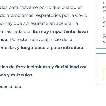
n
c
ados para moverse por lo que cualquier
r
ido a problemas respiratorios por la Covid
L
d
 no hay que apresurarse en acelerar la
e
o más cada día.
Es muy importante llevar
¿
r
anso.
Por este motivo al inicio de la
d
encillas y luego poco a poco introduce
cios de fortalecimiento y flexibilidad así
nes y músculos.
eces al día
: