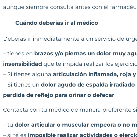
aunque siempre consulta antes con el farmacéut
Cuándo deberías ir al médico
Deberás ir inmediatamente a un servicio de urgen
– tienes en
brazos y/o piernas un dolor muy ag
insensibilidad
que te impida realizar los ejercic
– Si tienes alguna
articulación inflamada, roja y
– Si tienes un
dolor agudo de espalda irradiado
perdida de reflejo para orinar o defecar
.
Contacta con tu médico de manera preferente si
– tu
dolor articular o muscular empeora o no m
– si te es
imposible realizar actividades o ejercic