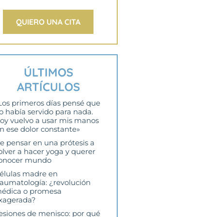
QUIERO UNA CITA
ÚLTIMOS
ARTÍCULOS
Los primeros días pensé que
o había servido para nada.
oy vuelvo a usar mis manos
in ese dolor constante»
e pensar en una prótesis a
olver a hacer yoga y querer
onocer mundo
élulas madre en
raumatología: ¿revolución
édica o promesa
xagerada?
esiones de menisco: por qué