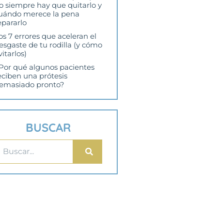
o siempre hay que quitarlo y
uándo merece la pena
epararlo
os 7 errores que aceleran el
esgaste de tu rodilla (y cómo
vitarlos)
Por qué algunos pacientes
eciben una prótesis
emasiado pronto?
BUSCAR