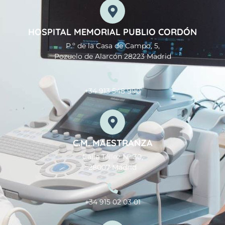
HOSPITAL MEMORIAL PUBLIO CORDÓN
P.º de la Casa de Campo, 5,
Pozuelo de Alarcón 28223 Madrid
+34 913 548 990
C.M. MAESTRANZA
Calle Téllez Nº 30,
28007 Madrid
+34 915 02 03 01