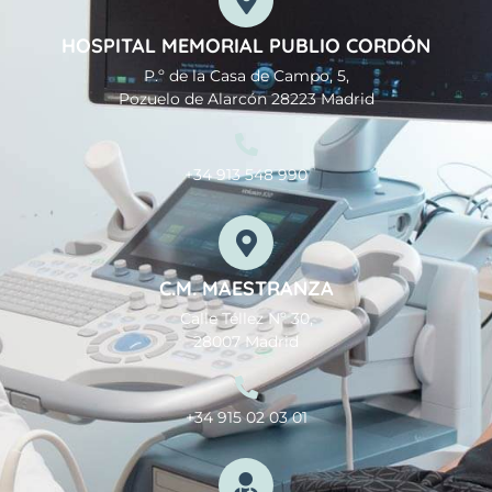
HOSPITAL MEMORIAL PUBLIO CORDÓN
P.º de la Casa de Campo, 5,
Pozuelo de Alarcón 28223 Madrid
+34 913 548 990
C.M. MAESTRANZA
Calle Téllez Nº 30,
28007 Madrid
+34 915 02 03 01