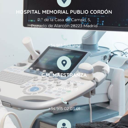
HOSPITAL MEMORIAL PUBLIO CORDÓN
P.º de la Casa de Campo, 5,
Pozuelo de Alarcón 28223 Madrid
+34 913 548 990
C.M. MAESTRANZA
Calle Téllez Nº 30,
28007 Madrid
+34 915 02 03 01