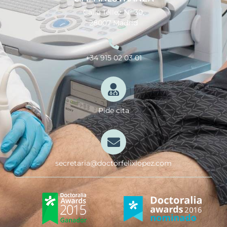
Calle Téllez Nº 30,
28007 Madrid
+34 915 02 03 01
Pide cita
secretaria@doctorfelixlopez.com