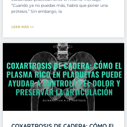
“Cuando ya no puedas más, habrá que poner una
prótesis.” Sin embargo, la
LEER MÁS >>
COXARTROSIS DE CADERA: CÓMO EL