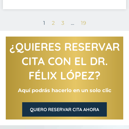
1
2
3
…
19
¿QUIERES RESERVAR
CITA CON EL DR.
FÉLIX LÓPEZ?
Aquí podrás hacerlo en un solo clic
QUIERO RESERVAR CITA AHORA