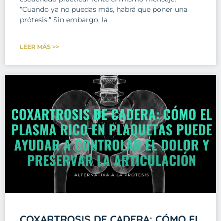
“Cuando ya no puedas más, habrá que poner una
prótesis.” Sin embargo, la
LEER MÁS >>
COXARTROSIS DE CADERA: CÓMO EL