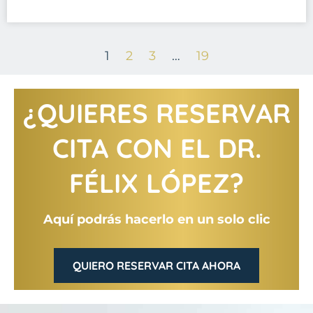
1
2
3
…
19
¿QUIERES RESERVAR
CITA CON EL DR.
FÉLIX LÓPEZ?
Aquí podrás hacerlo en un solo clic
QUIERO RESERVAR CITA AHORA