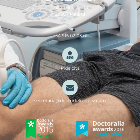
Calle Téllez Nº 30,
28007 Madrid
+34 915 02 03 01
Pide cita
secretaria@doctorfelixlopez.com