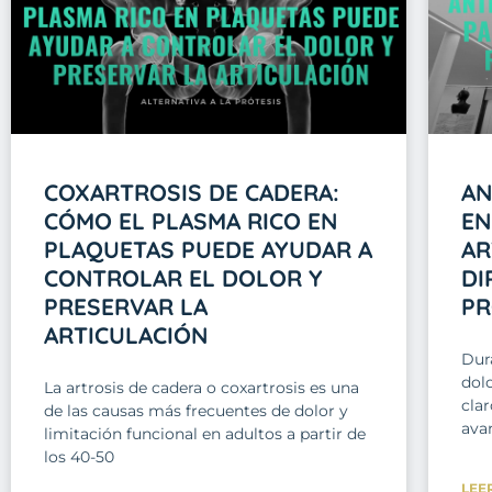
COXARTROSIS DE CADERA:
AN
CÓMO EL PLASMA RICO EN
EN
PLAQUETAS PUEDE AYUDAR A
AR
CONTROLAR EL DOLOR Y
DI
PRESERVAR LA
PR
ARTICULACIÓN
Dur
dolo
La artrosis de cadera o coxartrosis es una
clar
de las causas más frecuentes de dolor y
avan
limitación funcional en adultos a partir de
los 40-50
LEE