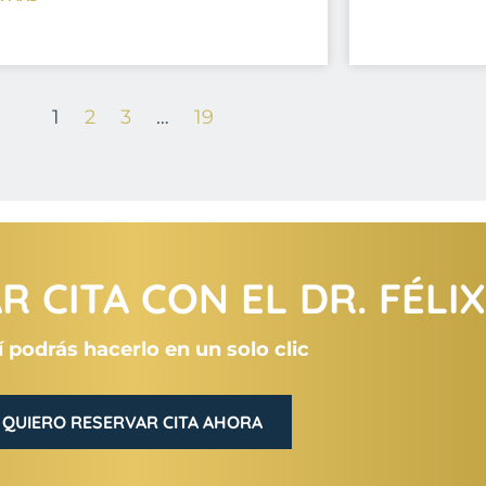
1
2
3
…
19
 CITA CON EL DR. FÉLI
 podrás hacerlo en un solo clic
QUIERO RESERVAR CITA AHORA