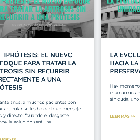
TIPRÓTESIS: EL NUEVO
LA EVOL
FOQUE PARA TRATAR LA
HACIA LA
TROSIS SIN RECURRIR
PRESERV
RECTAMENTE A UNA
ÓTESIS
Hay momentos
marcan un ant
sin duda, uno
ante años, a muchos pacientes con
r articular se les ha dado un mensaje
o y directo: “cuando el desgaste
LEER MÁS >>
ce, la solución será una
R MÁS >>