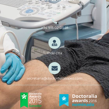
Calle Téllez Nº 30,
28007 Madrid
+34 915 02 03 01
Pide cita
secretaria@doctorfelixlopez.com