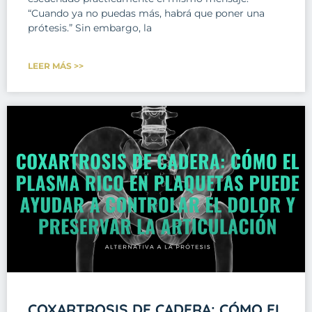
“Cuando ya no puedas más, habrá que poner una
prótesis.” Sin embargo, la
LEER MÁS >>
COXARTROSIS DE CADERA: CÓMO EL