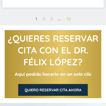
1
2
3
…
19
¿QUIERES RESERVAR
CITA CON EL DR.
FÉLIX LÓPEZ?
Aquí podrás hacerlo en un solo clic
QUIERO RESERVAR CITA AHORA