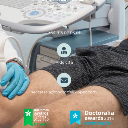
Calle Téllez Nº 30,
28007 Madrid
+34 915 02 03 01
Pide cita
secretaria@doctorfelixlopez.com