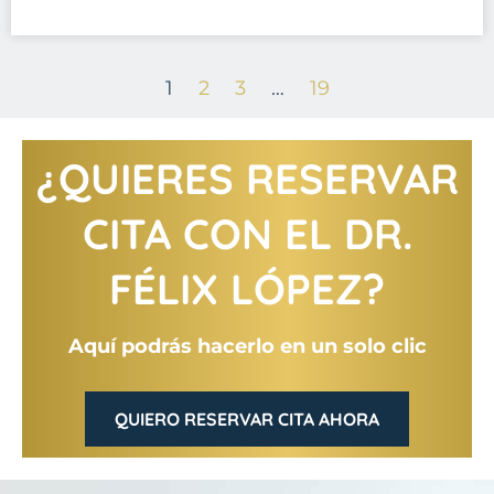
1
2
3
…
19
¿QUIERES RESERVAR
CITA CON EL DR.
FÉLIX LÓPEZ?
Aquí podrás hacerlo en un solo clic
QUIERO RESERVAR CITA AHORA