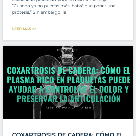
“Cuando ya no puedas más, habrá que poner una
prótesis.” Sin embargo, la
LEER MÁS >>
COXARTROSIS DE CADERA: CÓMO EL