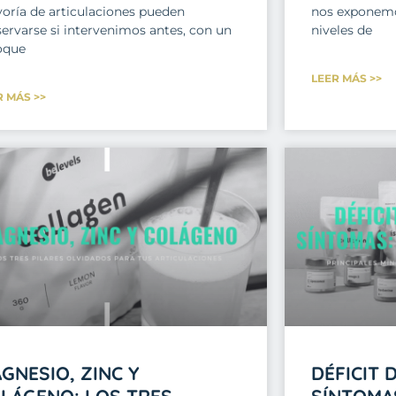
oría de articulaciones pueden
nos exponemo
servarse si intervenimos antes, con un
niveles de
oque
LEER MÁS >>
R MÁS >>
GNESIO, ZINC Y
DÉFICIT 
LÁGENO: LOS TRES
SÍNTOMA