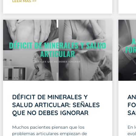
LEER MÁS >>
DÉFICIT DE MINERALES Y
AN
SALUD ARTICULAR: SEÑALES
FO
QUE NO DEBES IGNORAR
SA
Muchos pacientes piensan que los
En l
problemas articulares empiezan de
evol