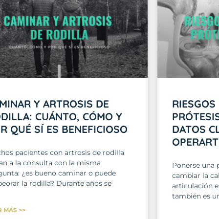
MINAR Y ARTROSIS DE
RIESGOS
DILLA: CUÁNTO, CÓMO Y
PRÓTESIS
R QUÉ SÍ ES BENEFICIOSO
DATOS C
OPERART
hos pacientes con artrosis de rodilla
gan a la consulta con la misma
Ponerse una p
gunta: ¿es bueno caminar o puede
cambiar la ca
eorar la rodilla? Durante años se
articulación 
también es un
R MÁS >>