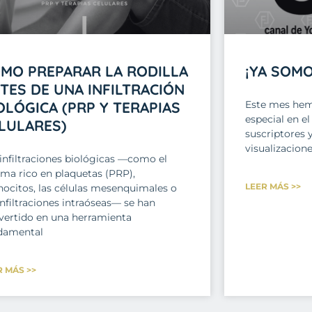
MO PREPARAR LA RODILLA
¡YA SOMO
TES DE UNA INFILTRACIÓN
OLÓGICA (PRP Y TERAPIAS
Este mes hem
especial en e
LULARES)
suscriptores 
visualizacione
 infiltraciones biológicas —como el
sma rico en plaquetas (PRP),
LEER MÁS >>
ocitos, las células mesenquimales o
infiltraciones intraóseas— se han
vertido en una herramienta
damental
R MÁS >>