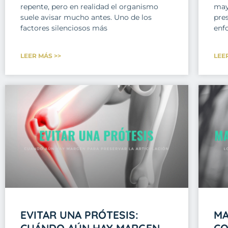
repente, pero en realidad el organismo
may
suele avisar mucho antes. Uno de los
pre
factores silenciosos más
enf
LEER MÁS >>
LEE
EVITAR UNA PRÓTESIS:
MA
CUÁNDO AÚN HAY MARGEN
CO