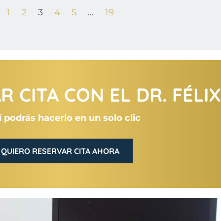
1
2
3
4
5
…
19
 CITA CON EL DR. FÉLI
 podrás hacerlo en un solo clic
QUIERO RESERVAR CITA AHORA