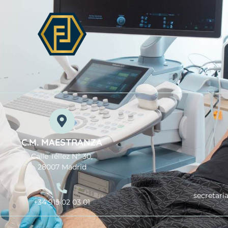
C.M. MAESTRANZA
Calle Téllez Nº 30,
28007 Madrid
secretari
+34 915 02 03 01