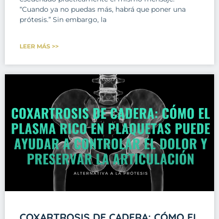
“Cuando ya no puedas más, habrá que poner una
prótesis.” Sin embargo, la
LEER MÁS >>
COXARTROSIS DE CADERA: CÓMO EL