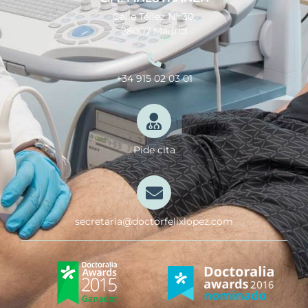
Calle Téllez Nº 30,
28007 Madrid
+34 915 02 03 01
Pide cita
secretaria@doctorfelixlopez.com