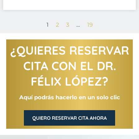
1
2
3
…
19
¿QUIERES RESERVAR
CITA CON EL DR.
FÉLIX LÓPEZ?
Aquí podrás hacerlo en un solo clic
QUIERO RESERVAR CITA AHORA