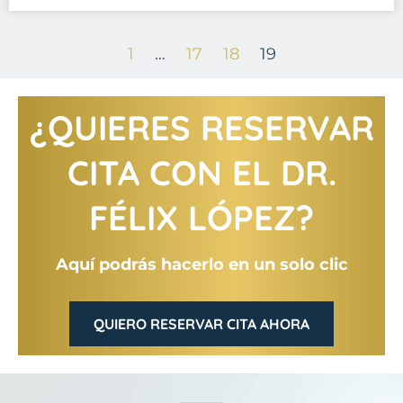
1
…
17
18
19
¿QUIERES RESERVAR
CITA CON EL DR.
FÉLIX LÓPEZ?
Aquí podrás hacerlo en un solo clic
QUIERO RESERVAR CITA AHORA