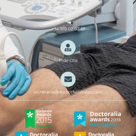
Calle Téllez Nº 30,
28007 Madrid
+34 915 02 03 01
Pide cita
secretaria@doctorfelixlopez.com