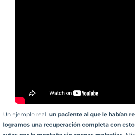
Un ejemplo real:
un paciente al que le habían r
logramos una recuperación completa con estos
rutas por la montaña sin apenas molestias.
Mir