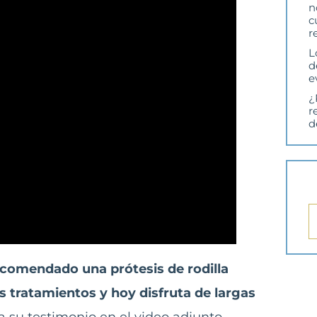
n
c
r
L
d
e
¿
r
d
ecomendado una prótesis de rodilla
 tratamientos y hoy disfruta de largas
a su testimonio en el video adjunto.