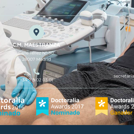
C.M. MAESTRANZA
Calle Téllez Nº 30,
28007 Madrid
secretari
+34 915 02 03 01