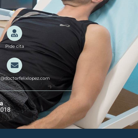
Pide cita
a@doctorfelixlopez.com