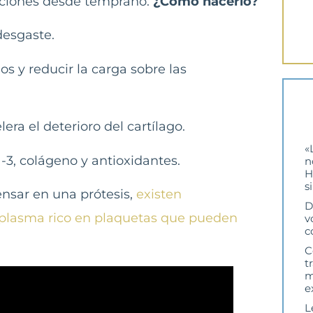
laciones desde temprano.
¿Cómo hacerlo?
desgaste.
os y reducir la carga sobre las
lera el deterioro del cartílago.
«
-3, colágeno y antioxidantes.
n
H
s
ensar en una prótesis,
existen
D
 plasma rico en plaquetas que pueden
v
c
C
t
m
e
L