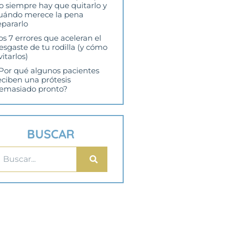
o siempre hay que quitarlo y
uándo merece la pena
epararlo
os 7 errores que aceleran el
esgaste de tu rodilla (y cómo
vitarlos)
Por qué algunos pacientes
eciben una prótesis
emasiado pronto?
BUSCAR