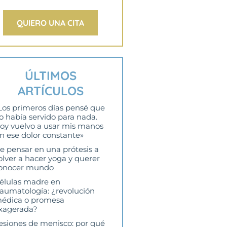
QUIERO UNA CITA
ÚLTIMOS
ARTÍCULOS
Los primeros días pensé que
o había servido para nada.
oy vuelvo a usar mis manos
in ese dolor constante»
e pensar en una prótesis a
olver a hacer yoga y querer
onocer mundo
élulas madre en
raumatología: ¿revolución
édica o promesa
xagerada?
esiones de menisco: por qué