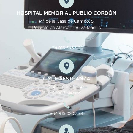
HOSPITAL MEMORIAL PUBLIO CORDÓN
P.º de la Casa de Campo, 5,
Pozuelo de Alarcón 28223 Madrid
+34 913 548 990
C.M. MAESTRANZA
Calle Téllez Nº 30,
28007 Madrid
+34 915 02 03 01