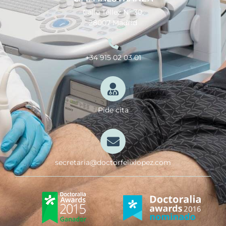
Calle Téllez Nº 30,
28007 Madrid
+34 915 02 03 01
Pide cita
secretaria@doctorfelixlopez.com