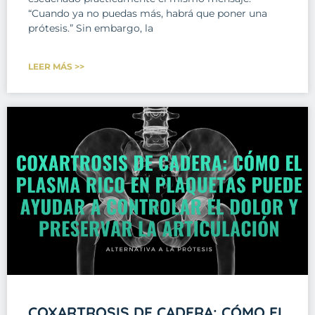
“Cuando ya no puedas más, habrá que poner una
prótesis.” Sin embargo, la
LEER MÁS >>
COXARTROSIS DE CADERA: CÓMO EL