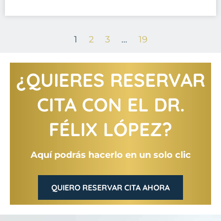
1
2
3
…
19
¿QUIERES RESERVAR
CITA CON EL DR.
FÉLIX LÓPEZ?
Aquí podrás hacerlo en un solo clic
QUIERO RESERVAR CITA AHORA