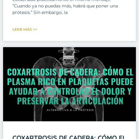
“Cuando ya no puedas más, habrá que poner una
prótesis.” Sin embargo, la
LEER MÁS >>
COXARTROSIS DE CADERA: CÓMO EL