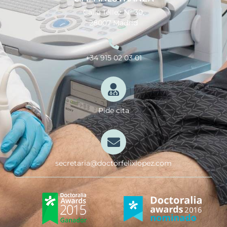
Calle Téllez Nº 30,
28007 Madrid
+34 915 02 03 01
Pide cita
secretaria@doctorfelixlopez.com