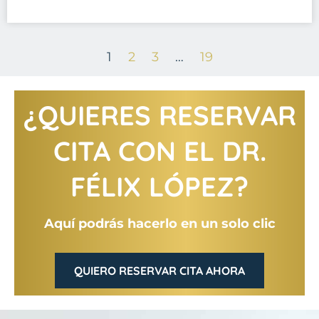
1
2
3
…
19
¿QUIERES RESERVAR
CITA CON EL DR.
FÉLIX LÓPEZ?
Aquí podrás hacerlo en un solo clic
QUIERO RESERVAR CITA AHORA