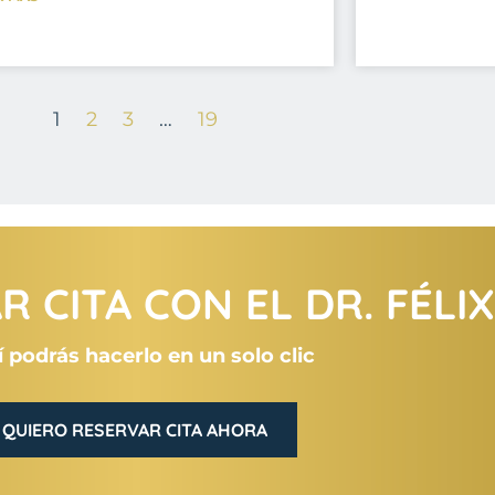
1
2
3
…
19
 CITA CON EL DR. FÉLI
 podrás hacerlo en un solo clic
QUIERO RESERVAR CITA AHORA