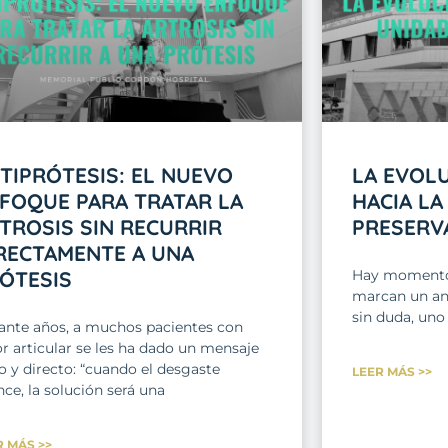
TIPRÓTESIS: EL NUEVO
LA EVOL
FOQUE PARA TRATAR LA
HACIA LA
TROSIS SIN RECURRIR
PRESERV
RECTAMENTE A UNA
ÓTESIS
Hay momentos
marcan un ant
sin duda, uno
ante años, a muchos pacientes con
r articular se les ha dado un mensaje
o y directo: “cuando el desgaste
LEER MÁS >>
ce, la solución será una
R MÁS >>