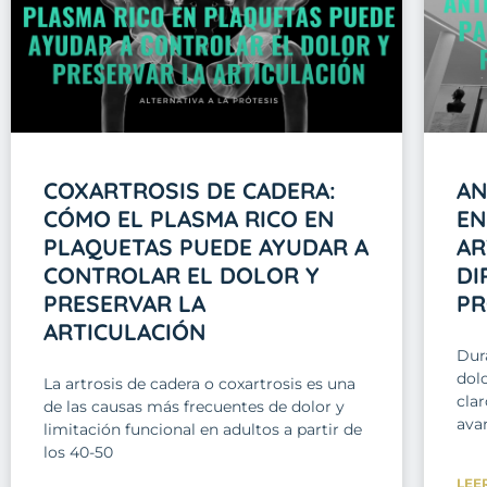
COXARTROSIS DE CADERA:
AN
CÓMO EL PLASMA RICO EN
EN
PLAQUETAS PUEDE AYUDAR A
AR
CONTROLAR EL DOLOR Y
DI
PRESERVAR LA
PR
ARTICULACIÓN
Dur
dolo
La artrosis de cadera o coxartrosis es una
clar
de las causas más frecuentes de dolor y
avan
limitación funcional en adultos a partir de
los 40-50
LEE