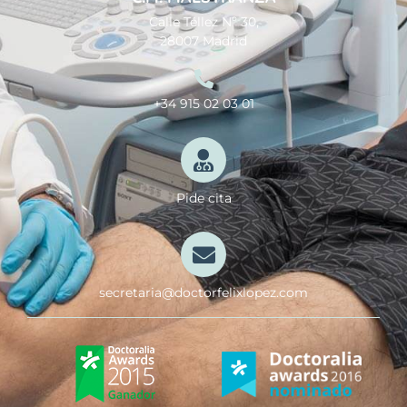
Calle Téllez Nº 30,
28007 Madrid
+34 915 02 03 01
Pide cita
secretaria@doctorfelixlopez.com