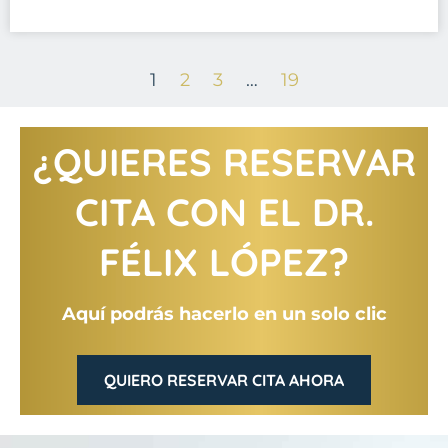
1
2
3
…
19
¿QUIERES RESERVAR
CITA CON EL DR.
FÉLIX LÓPEZ?
Aquí podrás hacerlo en un solo clic
QUIERO RESERVAR CITA AHORA