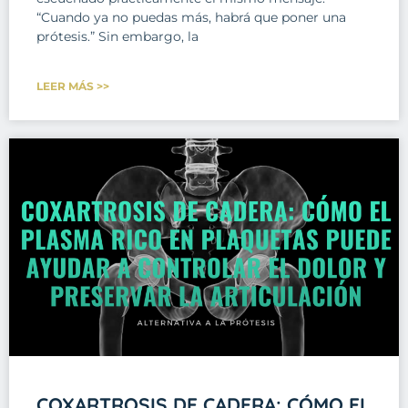
“Cuando ya no puedas más, habrá que poner una
prótesis.” Sin embargo, la
LEER MÁS >>
COXARTROSIS DE CADERA: CÓMO EL