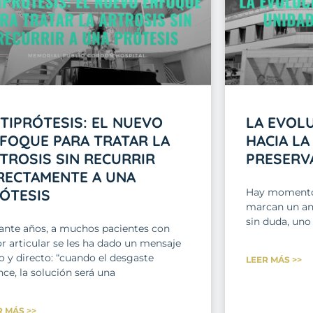
TIPRÓTESIS: EL NUEVO
LA EVOL
FOQUE PARA TRATAR LA
HACIA LA
TROSIS SIN RECURRIR
PRESERV
RECTAMENTE A UNA
ÓTESIS
Hay momentos
marcan un ant
sin duda, uno
ante años, a muchos pacientes con
r articular se les ha dado un mensaje
o y directo: “cuando el desgaste
LEER MÁS >>
ce, la solución será una
R MÁS >>