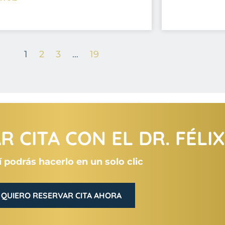
1
2
3
…
19
 CITA CON EL DR. FÉLI
 podrás hacerlo en un solo clic
QUIERO RESERVAR CITA AHORA