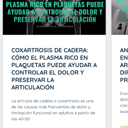
COXARTROSIS DE CADERA:
AN
CÓMO EL PLASMA RICO EN
EN
PLAQUETAS PUEDE AYUDAR A
AR
CONTROLAR EL DOLOR Y
DI
PRESERVAR LA
PR
ARTICULACIÓN
Dur
dolo
La artrosis de cadera o coxartrosis es una
clar
de las causas más frecuentes de dolor y
avan
limitación funcional en adultos a partir de
los 40-50
LEE