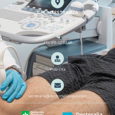
C.M. MAESTRANZA
Calle Téllez Nº 30,
28007 Madrid
+34 915 02 03 01
Pide cita
secretaria@doctorfelixlopez.com