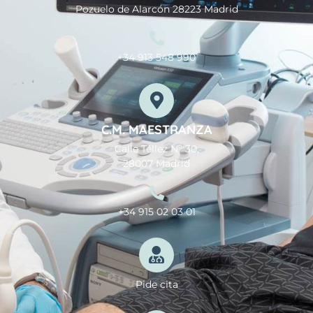
Pozuelo de Alarcón 28223 Madrid
+34 913 548 990
C.M. MAESTRANZA
Calle Téllez Nº 30,
28007 Madrid
+34 915 02 03 01
Pide cita