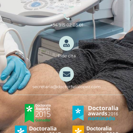
28007 Madrid
+34 915 02 03 01
Pide cita
secretaria@doctorfelixlopez.com