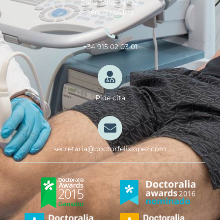
Calle Téllez Nº 30,
28007 Madrid
+34 915 02 03 01
Pide cita
secretaria@doctorfelixlopez.com