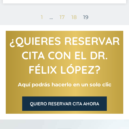
1
…
17
18
19
¿QUIERES RESERVAR
CITA CON EL DR.
FÉLIX LÓPEZ?
Aquí podrás hacerlo en un solo clic
QUIERO RESERVAR CITA AHORA