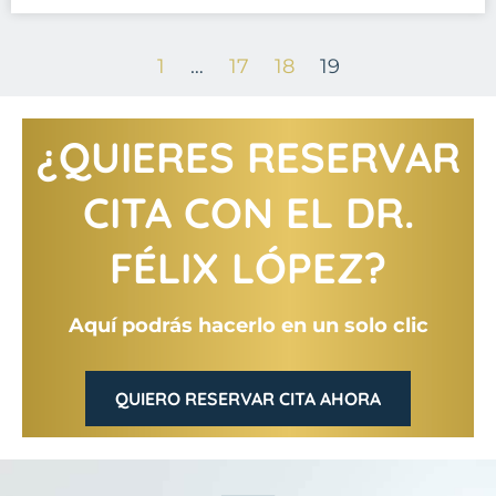
1
…
17
18
19
¿QUIERES RESERVAR
CITA CON EL DR.
FÉLIX LÓPEZ?
Aquí podrás hacerlo en un solo clic
QUIERO RESERVAR CITA AHORA