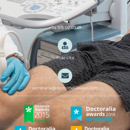
Calle Téllez Nº 30,
28007 Madrid
+34 915 02 03 01
Pide cita
secretaria@doctorfelixlopez.com