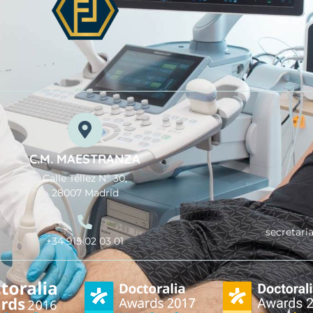
C.M. MAESTRANZA
Calle Téllez Nº 30,
28007 Madrid
secretari
+34 915 02 03 01