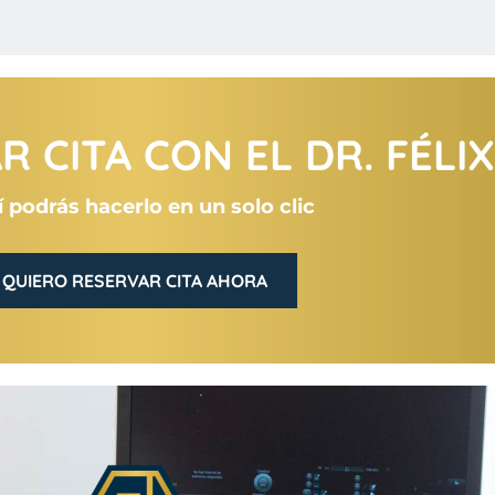
 CITA CON EL DR. FÉLI
 podrás hacerlo en un solo clic
QUIERO RESERVAR CITA AHORA