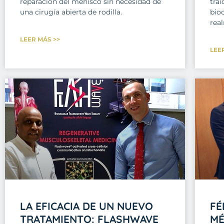
reparación del menisco sin necesidad de
tra
una cirugía abierta de rodilla.
bio
rea
LEER MÁS >>
LEE
LA EFICACIA DE UN NUEVO
FÉ
TRATAMIENTO: FLASHWAVE
MÉ