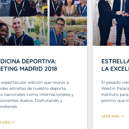
DICINA DEPORTIVA:
ESTRELLA
ETING MADRID 2018
LA EXCEL
 espectacular edición que reunió a
El pasado vie
des estrellas de nuestro deporte,
Westin Palace 
to nacionales como internacionales y
Instituto para
sionantes duelos. Disfrutando y
premio que me
endiendo.
LEER MÁS >>
R MÁS >>