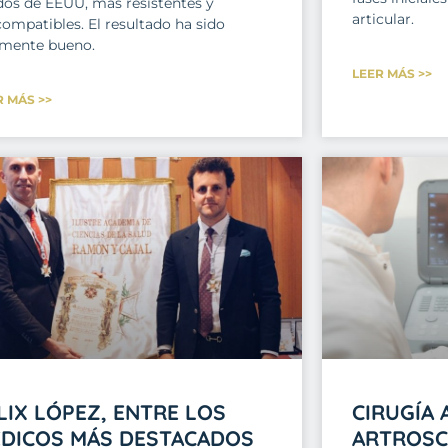
ídos de EEUU, más resistentes y
articular.
compatibles. El resultado ha sido
lmente bueno.
LEER MÁS >>
R MÁS >>
LIX LÓPEZ, ENTRE LOS
CIRUGÍA 
DICOS MÁS DESTACADOS
ARTROSC