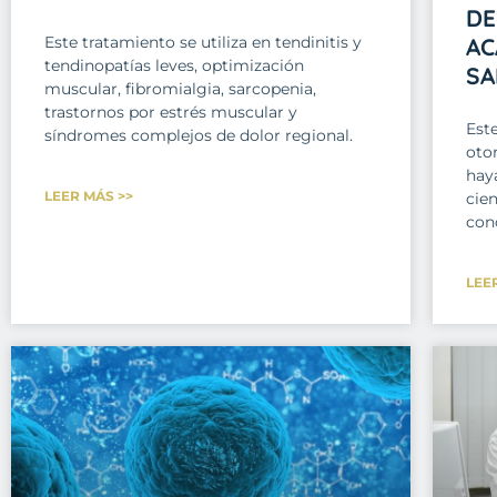
DE
Este tratamiento se utiliza en tendinitis y
AC
tendinopatías leves, optimización
SA
muscular, fibromialgia, sarcopenia,
trastornos por estrés muscular y
Est
síndromes complejos de dolor regional.
oto
hay
LEER MÁS >>
cien
con
LEE