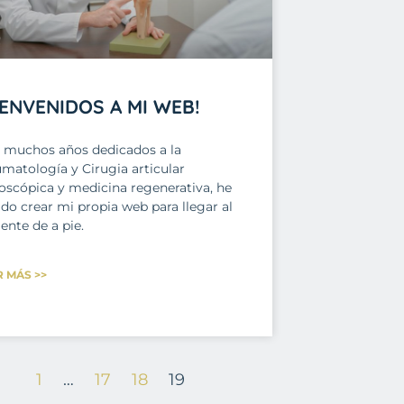
IENVENIDOS A MI WEB!
s muchos años dedicados a la
umatología y Cirugia articular
roscópica y medicina regenerativa, he
do crear mi propia web para llegar al
ente de a pie.
R MÁS >>
1
…
17
18
19