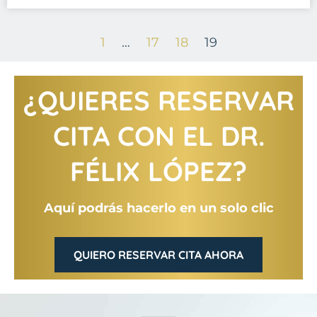
1
…
17
18
19
¿QUIERES RESERVAR
CITA CON EL DR.
FÉLIX LÓPEZ?
Aquí podrás hacerlo en un solo clic
QUIERO RESERVAR CITA AHORA