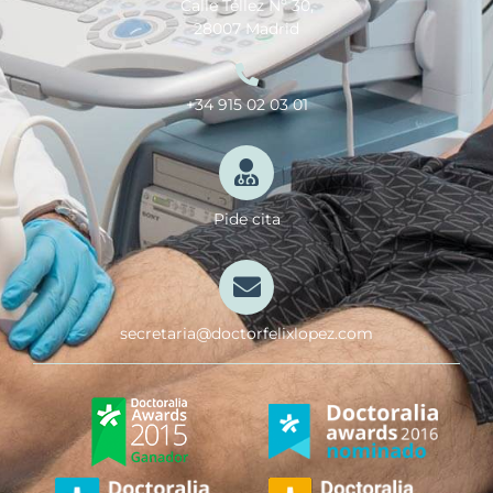
Calle Téllez Nº 30,
28007 Madrid
+34 915 02 03 01
Pide cita
secretaria@doctorfelixlopez.com