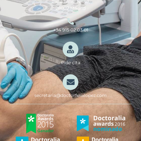
Calle Téllez Nº 30,
28007 Madrid
+34 915 02 03 01
Pide cita
secretaria@doctorfelixlopez.com