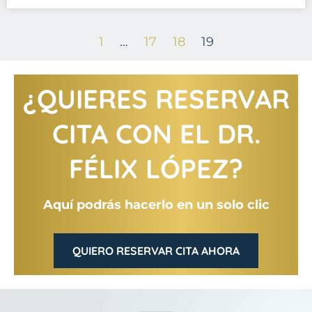
1
…
17
18
19
¿QUIERES RESERVAR
CITA CON EL DR.
FÉLIX LÓPEZ?
Aquí podrás hacerlo en un solo clic
QUIERO RESERVAR CITA AHORA